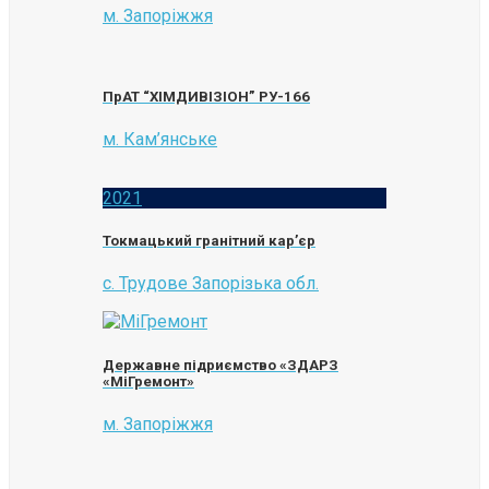
м. Запоріжжя
ПрАТ “ХІМДИВІЗІОН” РУ-166
м. Кам’янське
2021
Токмацький гранітний кар’єр
с. Трудове Запорізька обл.
Державне підриємство «ЗДАРЗ
«МіГремонт»
м. Запоріжжя