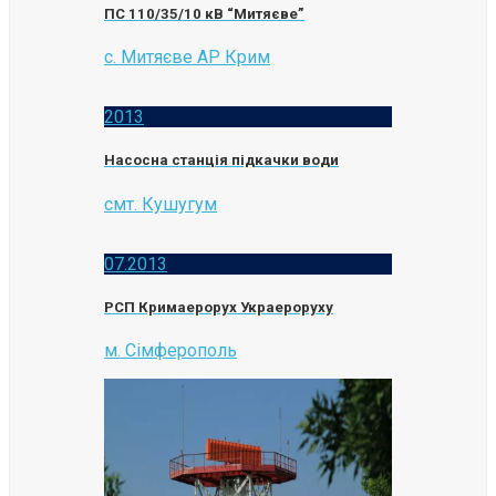
ПС 110/35/10 кВ “Митяєве”
с. Митяєве АР Крим
2013
Насосна станція підкачки води
смт. Кушугум
07.2013
РСП Кримаерорух Украероруху
м. Сімферополь