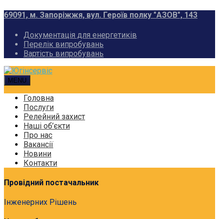
69091, м. Запоріжжя, вул. Героїв полку "АЗОВ", 143
Документація для енергетиків
Перелік випробувань
Вартість випробувань
MENU
Головна
Послуги
Релейний захист
Наші об’єкти
Про нас
Вакансії
Новини
Контакти
Провідний постачальник
Інженерних Рішень