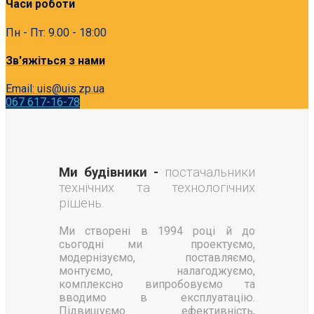
Часи роботи
Пн - Пт: 9.00 - 18:00
Зв'яжіться з нами
Email: uis@uis.zp.ua
067 617-16-78
Ми будівники -
постачальники
технічних та
технологічних
рішень.
Ми створені в 1994 році й до
сьогодні ми проектуємо,
модернізуємо, поставляємо,
монтуємо, налагоджуємо,
комплексно випробовуємо та
вводимо в експлуатацію.
Підвищуємо ефективність,