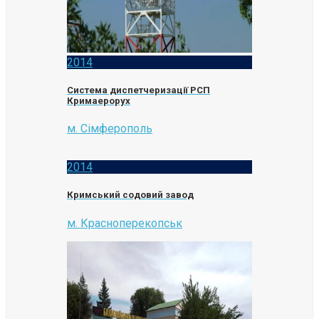
2014
Система диспетчеризації РСП
Кримаерорух
м. Сімферополь
2014
Кримський содовий завод
м. Красноперекопськ