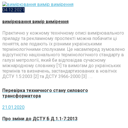
04.12.2021
вимірювання вимір вимірення
Практично у кожному технічному описі вимірювального
приладу та рекламному проспекті можна побачити ці
поняття, але подають їх різними українськими
термінологічними сполуками. Це насамперед зумовлено
відсутністю національного термінологічного стандарту в
галузі метрології, який би відповідав сучасному
міжнародному словнику [1] та вимогам до українських
термінів та визначень, застандартизованих в новітніх
ДСТУ 1.5:2003 [2] та ДСТУ 3966-2000 [3] . …
Перевірка техничного стану силового
трансформатора
21.01.2020
Про зміни до ДСТУ Б Д.1.1-7:2013