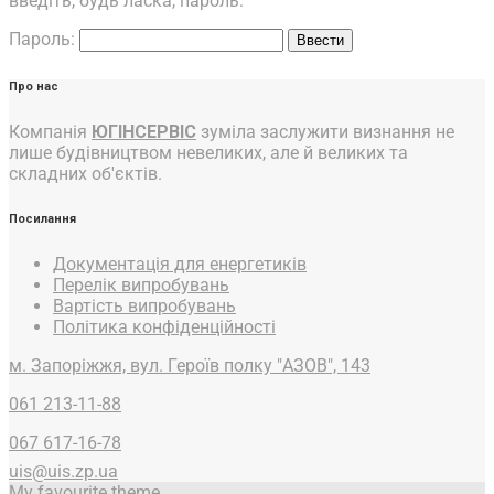
введіть, будь ласка, пароль:
Пароль:
Про нас
Компанія
ЮГІНСЕРВІС
зуміла заслужити визнання не
лише будівництвом невеликих, але й великих та
складних об'єктів.
Посилання
Документація для енергетиків
Перелік випробувань
Вартість випробувань
Політика конфіденційності
м. Запоріжжя, вул. Героїв полку "АЗОВ", 143
061 213-11-88
067 617-16-78
uis@uis.zp.ua
My favourite theme