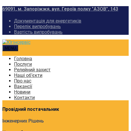
69091, м. Запоріжжя, вул. Героїв полку "АЗОВ", 143
Документація для енергетиків
Перелік випробувань
Вартість випробувань
MENU
Головна
Послуги
Релейний захист
Наші об’єкти
Про нас
Вакансії
Новини
Контакти
Провідний постачальник
Інженерних Рішень