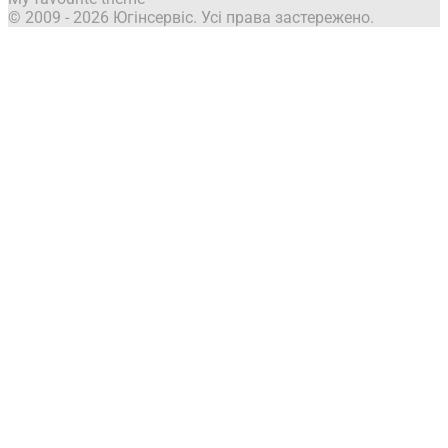
© 2009 - 2026 Югінсервіс. Усі права застережено.
Зачекайте хвилинку!
Введіть свої дані, щоб отримати