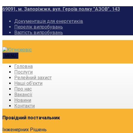
69091, м. Запоріжжя, вул. Героїв полку "АЗОВ", 143
Документація для енергетиків
Перелік випробувань
Вартість випробувань
MENU
Головна
Послуги
Релейний захист
Наші об’єкти
Про нас
Вакансії
Новини
Контакти
Провідний постачальник
Інженерних Рішень