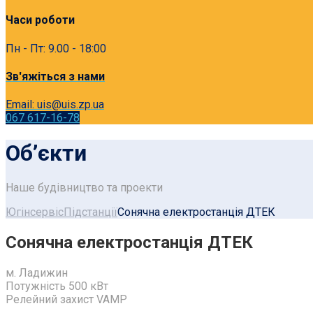
Часи роботи
Пн - Пт: 9.00 - 18:00
Зв'яжіться з нами
Email: uis@uis.zp.ua
067 617-16-78
Об’єкти
Наше будівництво та проекти
Югінсервіс
Підстанції
Cонячна електростанція ДТЕК
Cонячна електростанція ДТЕК
м. Ладижин
Потужність 500 кВт
Релейний захист VAMP